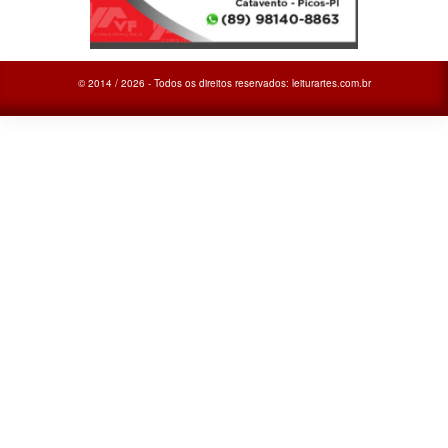
© 2014 / 2026 - Todos os direitos reservados: leiturartes.com.br