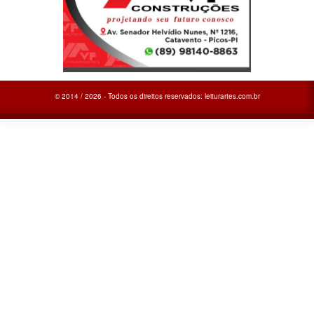
© 2014 / 2026 - Todos os direitos reservados: leiturartes.com.br