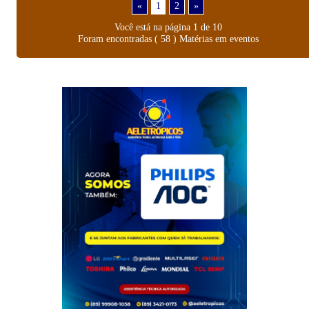
«
1
2
»
Você está na página 1 de 10
Foram encontradas ( 58 ) Matérias em eventos