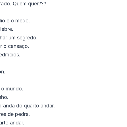
rado. Quem quer???
dio e o medo.
lebre.
lhar um segredo.
r o cansaço.
difícios.
on.
z o mundo.
nho.
randa do quarto andar.
res de pedra.
arto andar.