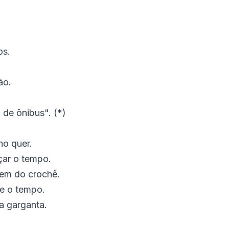
os.
ão.
de ônibus". (*)
no quer.
ar o tempo.
vem do crochê.
 e o tempo.
 garganta.