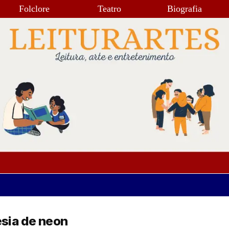
Folclore
Teatro
Biografia
esia de neon