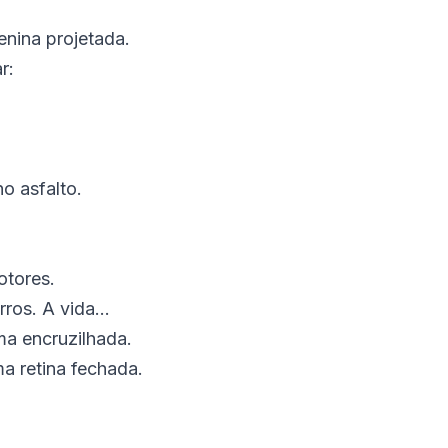
enina projetada.
r:
o asfalto.
otores.
os. A vida...
a encruzilhada.
a retina fechada.