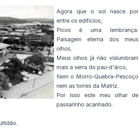
Agora que o sol nasce por
entre os edifícios;
Picos é uma lembrança:
Paisagem eterna dos meus
olhos.
Meus olhos já não vislumbram
mais a serra do pau-d'árco,
Nem o Morro-Quebra-Pescoço
nem as torres da Matriz.
Por isso este meu olhar de
passarinho acanhado.
ltidão.