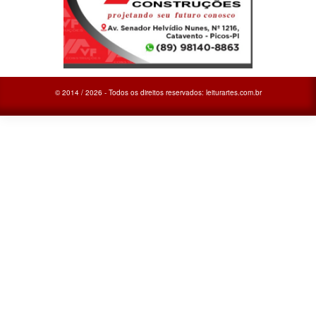
© 2014 / 2026 - Todos os direitos reservados: leiturartes.com.br