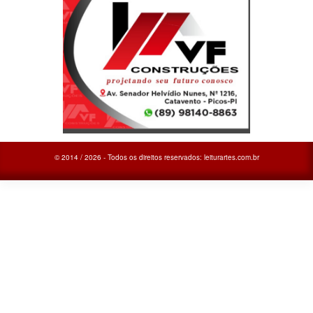
© 2014 / 2026 - Todos os direitos reservados: leiturartes.com.br