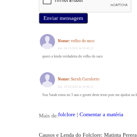
Enviar mensagem
Nome:
velho do saco
Em: 04/11/2018 às 10:43:12
quero a lenda verdadeira do velho do saco
Nome:
Sarah Cucolotto
Em: 13/10/2018 às 10:40:12
Sou Sarah estou no 5 ano e gostei deste texto pois me ajudou na l
folclore
|
Comentar a matéria
Mais de:
Causos e Lenda do Folclore: Matinta Perera